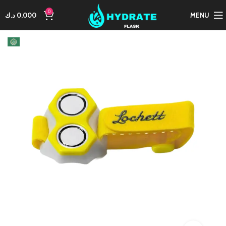
0
MENU
0,000
د.ك