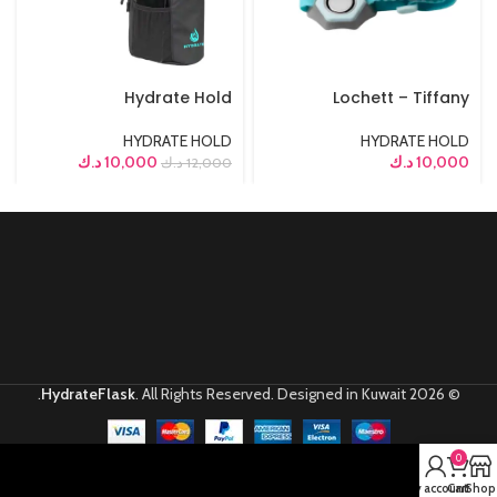
Hydrate Hold
Lochett – Tiffany
HYDRATE HOLD
HYDRATE HOLD
10,000
د.ك
10,000
د.ك
12,000
د.ك
HydrateFlask
. All Rights Reserved. Designed in Kuwait.
© 2026
0
My account
Cart
Shop