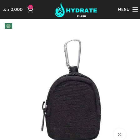
0
MENU
0,000
د.ك
Click to enlarge