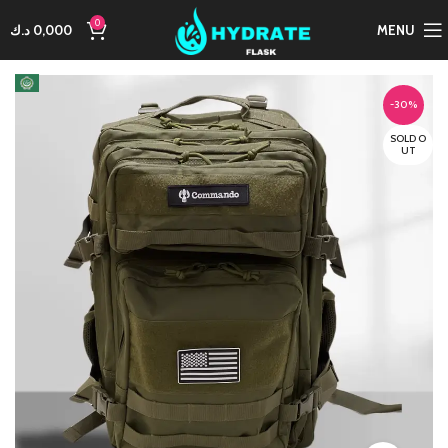
0
MENU
0,000
د.ك
-30%
SOLD O
UT