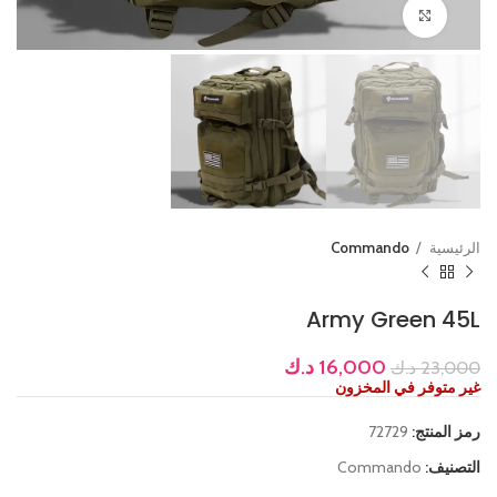
Click to enlarge
الرئيسية
Commando
Army Green 45L
16,000
د.ك
23,000
د.ك
غير متوفر في المخزون
رمز المنتج:
72729
التصنيف:
Commando