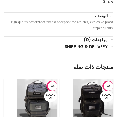
Share:
الوصف
High quality waterproof fitness backpack for athletes, explosive proof
zipper quality
مراجعات (0)
SHIPPING & DELIVERY
منتجات ذات صلة
-30%
-30%
SOLD O
SOLD O
UT
UT