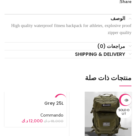
Share:
الوصف
High quality waterproof fitness backpack for athletes, explosive proof
zipper quality
مراجعات (0)
SHIPPING & DELIVERY
منتجات ذات صلة
-33%
-30%
Grey 25L
SOLD O
SOLD O
UT
UT
Commando
12,000
د.ك
18,000
د.ك