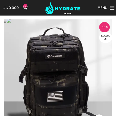
0
MENU
0,000
د.ك
-30%
SOLD O
UT